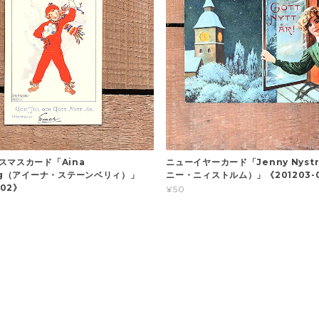
スマスカード「Aina
ニューイヤーカード「Jenny Nyst
erg（アイーナ・ステーンベリィ）」
ニー・ニィストルム）」《201203-
-02》
¥50