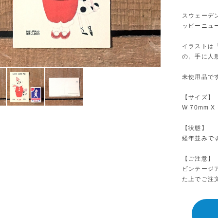
スウェーデン
ッピーニュ
イラストは「
の。手に人
未使用品で
【サイズ】
W 70mm X
【状態】
経年並みで
【ご注意】
ビンテージ
た上でご注