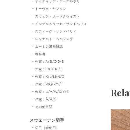
オッティリア・アーデルボリ
トーヴェ・ヤンソン
スヴェン・ノードクヴィスト
インゲル＆ラッセ・サンドベリィ
スティーグ・リンドベリィ
レンナルト・ヘルシング
ムーミン漫画雑誌
教科書
作家：A/B/C/D/E
作家：F/G/H/I/J
作家：K/L/M/N/O
作家：P/Q/R/S/T
Rela
作家：U/V/W/X/Y/Z
作家：Å/Ä/Ö
その他言語
スウェーデン切手
切手（未使用）