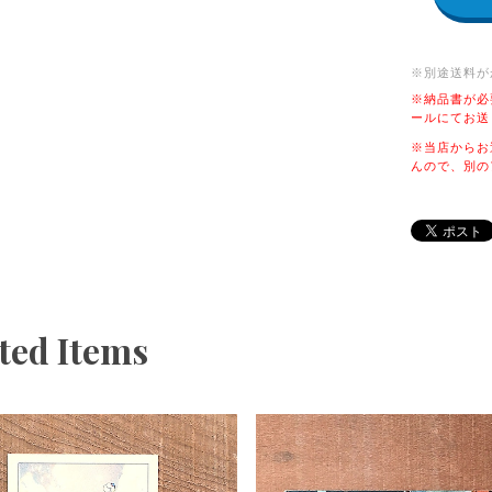
※別途送料が
※納品書が必
ールにてお送
※当店からお
んので、別の
ted Items