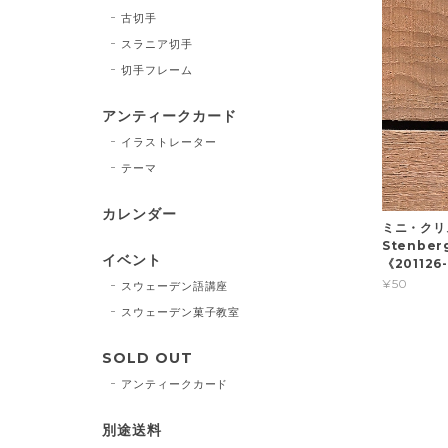
古切手
スラニア切手
切手フレーム
アンティークカード
イラストレーター
テーマ
カレンダー
ミニ・クリ
Stenb
イベント
《201126
¥50
スウェーデン語講座
スウェーデン菓子教室
SOLD OUT
アンティークカード
別途送料