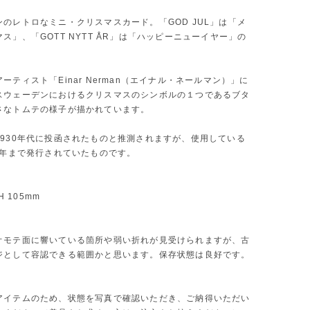
のレトロなミニ・クリスマスカード。「GOD JUL」は「メ
ス」、「GOTT NYTT ÅR」は「ハッピーニューイヤー」の
ーティスト「Einar Nerman（エイナル・ネールマン）」に
スウェーデンにおけるクリスマスのシンボルの１つであるブタ
さなトムテの様子が描かれています。
1930年代に投函されたものと推測されますが、使用している
4年まで発行されていたものです。
 H 105mm
オモテ面に響いている箇所や弱い折れが見受けられますが、古
ジとして容認できる範囲かと思います。保存状態は良好です。
アイテムのため、状態を写真で確認いただき、ご納得いただい