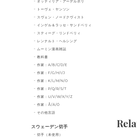
オッティリア・アーデルボリ
トーヴェ・ヤンソン
スヴェン・ノードクヴィスト
インゲル＆ラッセ・サンドベリィ
スティーグ・リンドベリィ
レンナルト・ヘルシング
ムーミン漫画雑誌
教科書
作家：A/B/C/D/E
作家：F/G/H/I/J
作家：K/L/M/N/O
作家：P/Q/R/S/T
作家：U/V/W/X/Y/Z
作家：Å/Ä/Ö
その他言語
Rela
スウェーデン切手
切手（未使用）