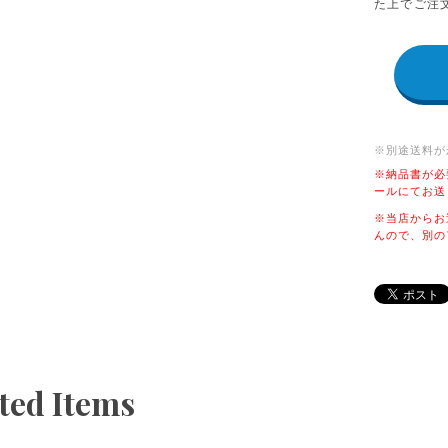
た上でご注
※別途送料が
※納品書が必
ールにてお送
※当店からお
んので、別の
ted Items