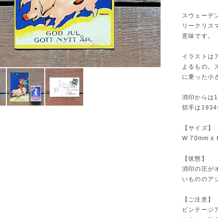
スウェーデン
リークリスマ
意味です。
イラストはア
よるもの。
に乗った小
消印からは
切手は193
【サイズ】
W 70mm x
【状態】
消印の圧が
いもののア
【ご注意】
ビンテージ