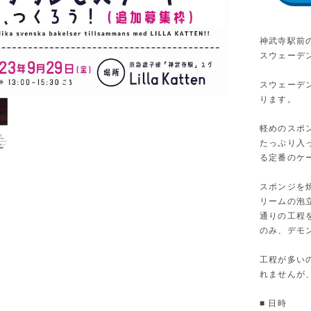
神武寺駅前の
スウェーデ
スウェーデ
ります。
軽めのスポ
たっぷり入
る定番のケ
スポンジを
リームの泡
通りの工程
のみ、デモ
工程が多い
れませんが
■ 日時