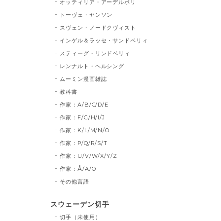
オッティリア・アーデルボリ
トーヴェ・ヤンソン
スヴェン・ノードクヴィスト
インゲル＆ラッセ・サンドベリィ
スティーグ・リンドベリィ
レンナルト・ヘルシング
ムーミン漫画雑誌
教科書
作家：A/B/C/D/E
作家：F/G/H/I/J
作家：K/L/M/N/O
作家：P/Q/R/S/T
作家：U/V/W/X/Y/Z
作家：Å/Ä/Ö
その他言語
スウェーデン切手
切手（未使用）