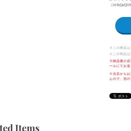
（info[a
※この商品は
※この商品は
※納品書が必
ールにてお送
※当店からお
んので、別の
ted Items