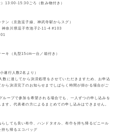
）13:00-15:30ごろ（飲み物付き）
ッテン（京急逗子線、神武寺駅からスグ）
03 神奈川県逗子市池子2-11-4 #103
701
り
ケーキ（丸型15cm一台／箱付き）
最小遂行人数2名より）
行人数に達してから決済処理をさせていただきますため、お申込
てから決済完了のお知らせまでしばらく時間が掛かる場合がご
のグループで参加を希望される場合でも、一人ずつの申し込みを
します。代表者の方によるまとめての申し込みはできません。
ぬらしても良い布巾、ハンドタオル、布巾を持ち帰るビニール
を持ち帰るエコバッグ