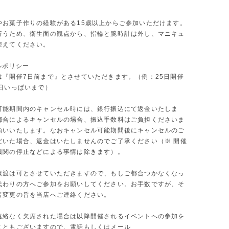
やお菓子作りの経験がある15歳以上からご参加いただけます。
行うため、衛生面の観点から、指輪と腕時計は外し、マニキュ
控えてください。
ルポリシー
は『開催7日前まで』とさせていただきます。（例：25日開催
8日いっぱいまで）
可能期間内のキャンセル時には、銀行振込にて返金いたしま
都合によるキャンセルの場合、振込手数料はご負担くださいま
願いいたします。なおキャンセル可能期間後にキャンセルのご
だいた場合、返金はいたしませんのでご了承ください（※ 開催
機関の停止などによる事情は除きます）。
譲渡は可とさせていただきますので、もしご都合つかなくなっ
代わりの方へご参加をお願いしてください。お手数ですが、そ
者変更の旨を当店へご連絡ください。
連絡なく欠席された場合は以降開催されるイベントへの参加を
こともございますので、電話もしくはメール