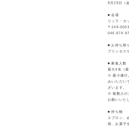
9月29日（金
■ 会場
リッラ・カ
〒249-00
046-874-9
■ お持ち帰
プリンセス
■ 募集人数
最大4名（
※ 最小遂
みいただい
ざいます。
※ 複数人
お願いいた
■ 持ち物
エプロン、
袋、お菓子