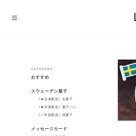
CATEGORY
おすすめ
スウェーデン菓子
《★冷凍配送》生菓子
《★冷凍配送》菓子パン
《☆常温配送》焼菓子
メッセージカード