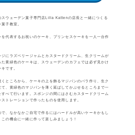
スウェーデン菓子専門店Lilla Kattenの店長と一緒につくる
ン菓子教室。
ンを代表するお祝いのケーキ、プリンセスケーキを一人一台作
ンジにラズベリージャムとカスタードクリーム、生クリームが
った黄緑色のケーキは、スウェーデンのカフェでは必ず見かけ
ーキです。
焼くところから、ケーキの上を飾るマジパンのバラ作り、生ク
立て、黄緑色のマジパンを薄く延ばしてかぶせるところまで一
をすべて行います。スポンジの間にはさむカスタードクリーム
ンストレーションで作ったものを使用します。
ので、なかなかご自宅で作るにはハードルが高いケーキかもし
、この機会に一緒に作って楽しみましょう！