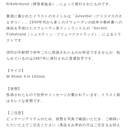
Riksförbund（障害者協会）」によって発行されたものです。
裏面に書かれたイラストのタイトルは「Julkvitter（クリスマスのさ
えずり）」。1930年代から多くのスウェーデンの絵本や教科書への
挿絵を手掛けたスウェーデン系フィンランド人の「Kerstin
Frykstrand（シェスティン・フリュークストランド）」によるイラ
ストです。
消印が不鮮明で何年ごろに投函されたものか特定できませんが、貼
られているのは1967年に発行された普通切手です。
【サイズ】
W 95mm X H 145mm
【状態】
投函されたもので住所やメッセージが書かれています。イラスト面
はキレイな状態です。
【ご注意】
ビンテージアイテムのため、状態を写真で確認いただき、ご納得い
ただいた上でご注文ください（美品をお求めの方はご注文をお控え