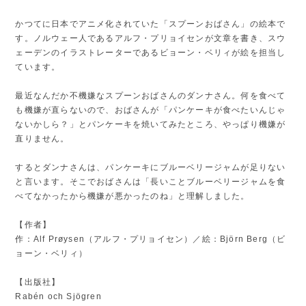
かつてに日本でアニメ化されていた「スプーンおばさん」の絵本で
す。ノルウェー人であるアルフ・プリョイセンが文章を書き、スウ
ェーデンのイラストレーターであるビョーン・ベリィが絵を担当し
ています。
最近なんだか不機嫌なスプーンおばさんのダンナさん。何を食べて
も機嫌が直らないので、おばさんが「パンケーキが食べたいんじゃ
ないかしら？」とパンケーキを焼いてみたところ、やっぱり機嫌が
直りません。
するとダンナさんは、パンケーキにブルーベリージャムが足りない
と言います。そこでおばさんは「長いことブルーベリージャムを食
べてなかったから機嫌が悪かったのね」と理解しました。
【作者】
作：Alf Prøysen（アルフ・プリョイセン）／絵：Björn Berg（ビ
ョーン・ベリィ）
【出版社】
Rabén och Sjögren