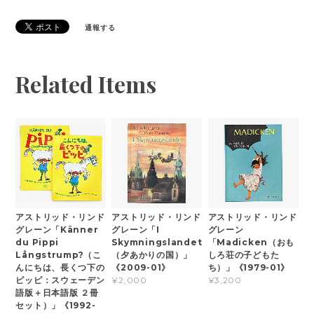
通報する
Related Items
アストリッド・リンド
アストリッド・リンド
アストリッド・リンド
グレーン「Känner
グレーン「I
グレーン
du Pippi
Skymningslandet
「Madicken（おも
Långstrump?（こ
（夕あかりの国）」
しろ荘の子どもた
んにちは、長くつ下の
《2009-01》
ち）」《1979-01》
ピッピ：スウェーデン
¥2,000
¥3,200
語版＋日本語版 ２冊
セット）」《1992-