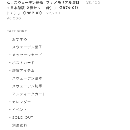
ん：スウェーデン語版
フ：メモリアル展目
¥3,400
＋日本語版 ２冊セッ
録）」《1974-01》
ト））」《1967-01》
¥2,200
¥6,000
CATEGORY
おすすめ
スウェーデン菓子
メッセージカード
ポストカード
雑貨アイテム
スウェーデン絵本
スウェーデン切手
アンティークカード
カレンダー
イベント
SOLD OUT
別途送料