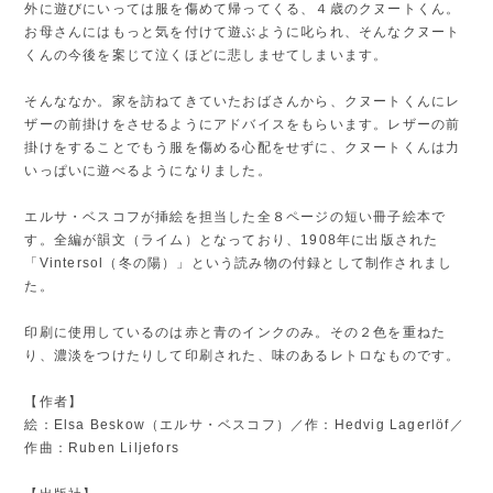
外に遊びにいっては服を傷めて帰ってくる、４歳のクヌートくん。
お母さんにはもっと気を付けて遊ぶように叱られ、そんなクヌート
くんの今後を案じて泣くほどに悲しませてしまいます。
そんななか。家を訪ねてきていたおばさんから、クヌートくんにレ
ザーの前掛けをさせるようにアドバイスをもらいます。レザーの前
掛けをすることでもう服を傷める心配をせずに、クヌートくんは力
いっぱいに遊べるようになりました。
エルサ・ベスコフが挿絵を担当した全８ページの短い冊子絵本で
す。全編が韻文（ライム）となっており、1908年に出版された
「Vintersol（冬の陽）」という読み物の付録として制作されまし
た。
印刷に使用しているのは赤と青のインクのみ。その２色を重ねた
り、濃淡をつけたりして印刷された、味のあるレトロなものです。
【作者】
絵：Elsa Beskow（エルサ・ベスコフ）／作：Hedvig Lagerlöf／
作曲：Ruben Liljefors