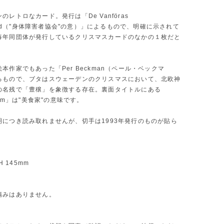
のレトロなカード。発行は「De Vanföras
rbund（"身体障害者協会"の意）」によるもので、明確に示されて
毎年同団体が発行しているクリスマスカードのなかの１枚だと
本作家でもあった「Per Beckman（ペール・ベックマ
るもので、ブタはスウェーデンのクリスマスにおいて、北欧神
の名残で「豊穣」を象徴する存在。裏面タイトルにある
gom」は"美食家"の意味です。
明につき読み取れませんが、切手は1993年発行のものが貼ら
。
 H 145mm
傷みはありません。