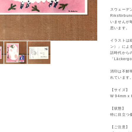
スウェーデン
Riksfö
いませんが
思います。
イラストは絵
ン）」によ
話時代から
「Läcker
消印は不鮮
れています
【サイズ】
W 94mm x
【状態】
特に目立つ
【ご注意】