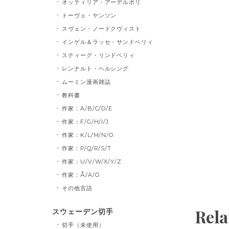
オッティリア・アーデルボリ
トーヴェ・ヤンソン
スヴェン・ノードクヴィスト
インゲル＆ラッセ・サンドベリィ
スティーグ・リンドベリィ
レンナルト・ヘルシング
ムーミン漫画雑誌
教科書
作家：A/B/C/D/E
作家：F/G/H/I/J
作家：K/L/M/N/O
作家：P/Q/R/S/T
作家：U/V/W/X/Y/Z
作家：Å/Ä/Ö
その他言語
Rela
スウェーデン切手
切手（未使用）