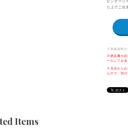
ビンテージ
た上でご注
※別途送料が
※納品書が必
ールにてお送
※当店からお
んので、別の
ted Items