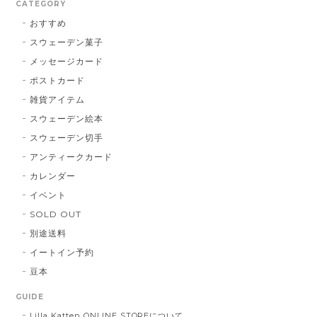
CATEGORY
おすすめ
スウェーデン菓子
メッセージカード
ポストカード
雑貨アイテム
スウェーデン絵本
スウェーデン切手
アンティークカード
カレンダー
イベント
SOLD OUT
別途送料
イートイン予約
豆本
GUIDE
Lilla Katten ONLINE STOREについて