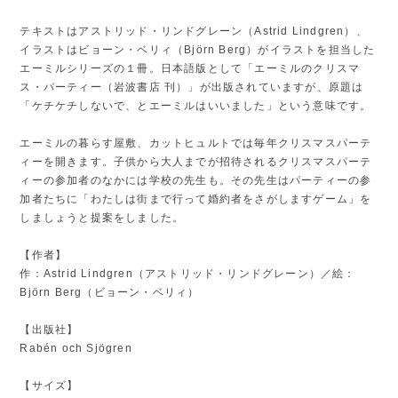
テキストはアストリッド・リンドグレーン（Astrid Lindgren）、
イラストはビョーン・ベリィ（Björn Berg）がイラストを担当した
エーミルシリーズの１冊。日本語版として「エーミルのクリスマ
ス・パーティー（岩波書店 刊）」が出版されていますが、原題は
「ケチケチしないで、とエーミルはいいました」という意味です。
エーミルの暮らす屋敷、カットヒュルトでは毎年クリスマスパーテ
ィーを開きます。子供から大人までが招待されるクリスマスパーテ
ィーの参加者のなかには学校の先生も。その先生はパーティーの参
加者たちに「わたしは街まで行って婚約者をさがしますゲーム」を
しましょうと提案をしました。
【作者】
作：Astrid Lindgren（アストリッド・リンドグレーン）／絵：
Björn Berg（ビョーン・ベリィ）
【出版社】
Rabén och Sjögren
【サイズ】