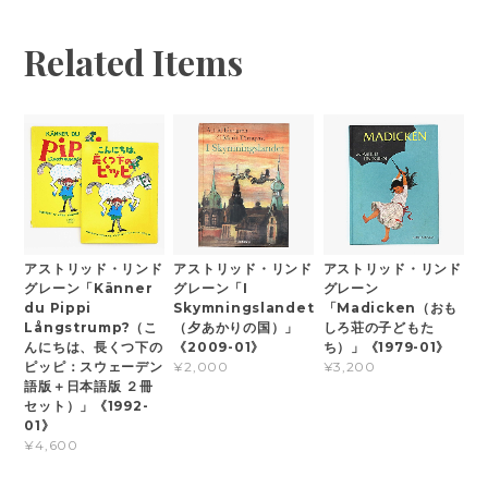
Related Items
アストリッド・リンド
アストリッド・リンド
アストリッド・リンド
グレーン「Känner
グレーン「I
グレーン
du Pippi
Skymningslandet
「Madicken（おも
Långstrump?（こ
（夕あかりの国）」
しろ荘の子どもた
んにちは、長くつ下の
《2009-01》
ち）」《1979-01》
ピッピ：スウェーデン
¥2,000
¥3,200
語版＋日本語版 ２冊
セット）」《1992-
01》
¥4,600