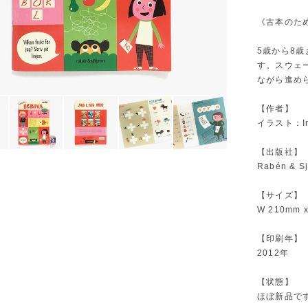
《古本のた
5歳から8
す。スウェ
ながら進め
【作者】
イラスト：In
【出版社】
Rabén & S
【サイズ】
W 210mm
【印刷年】
2012年
【状態】
ほぼ新品で