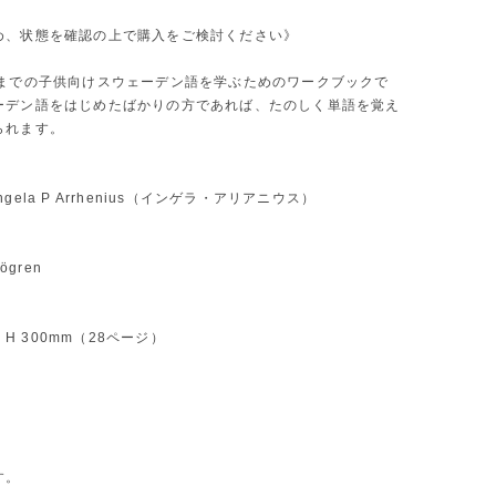
め、状態を確認の上で購入をご検討ください》
歳までの子供向けスウェーデン語を学ぶためのワークブックで
ーデン語をはじめたばかりの方であれば、たのしく単語を覚え
られます。
gela P Arrhenius（インゲラ・アリアニウス）
jögren
 x H 300mm（28ページ）
す。