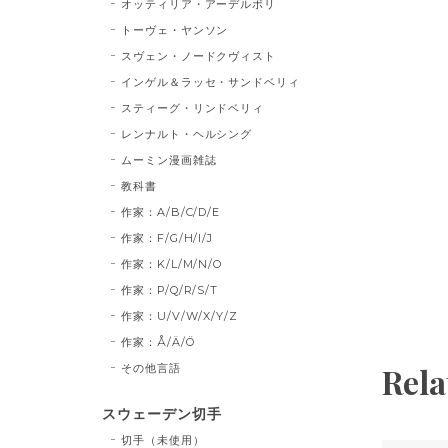
オッティリア・アーデルボリ
トーヴェ・ヤンソン
スヴェン・ノードクヴィスト
インゲル＆ラッセ・サンドベリィ
スティーグ・リンドベリィ
レンナルト・ヘルシング
ムーミン漫画雑誌
教科書
作家：A/B/C/D/E
作家：F/G/H/I/J
作家：K/L/M/N/O
作家：P/Q/R/S/T
作家：U/V/W/X/Y/Z
作家：Å/Ä/Ö
Rela
その他言語
スウェーデン切手
切手（未使用）