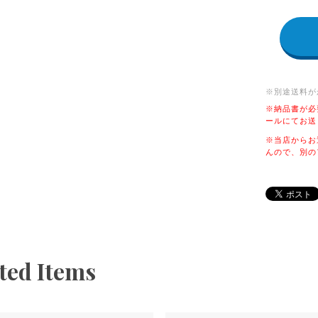
※別途送料が
※納品書が必
ールにてお送
※当店からお
んので、別の
ted Items