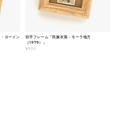
ラ・ヨーイン
切手フレーム「民族衣装 - モーラ地方
（1979）」
¥500