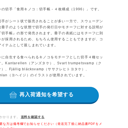
の切手「食用キノコ：切手帳 - ４枚構成（1996）」です。
切手がシート状で販売されることが多い一方で、スウェーデン
は冊子のような状態で切手の発行日やモチーフに対する説明が
『切手帳』の形で発売されます。冊子の表紙にはモチーフに則
ンが採用されるため、もちろん使用することもできますが、コ
アイテムとして親しまれています。
ンに自生する食べられるキノコをモチーフとした切手４種セッ
Kantarellen（アンズタケ）、Svart trumpetsvamp（ク
、Fjällig bläcksvamp（ササクレヒトヨタケ）、
kremlan（ヨヘイジ）のイラストが使用されています。
再入荷通知を希望する
かかります。
送料を確認する
要な方は備考欄でお知らせください（発送完了後に納品書PDFをメ