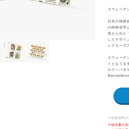
スウェーデン
日本の特殊
の特殊切手
添えられた
したデザイ
レクターズ
スウェーデ
トとなります。
ロラッパタケ）
Mandel
※別途送料が
※納品書が必