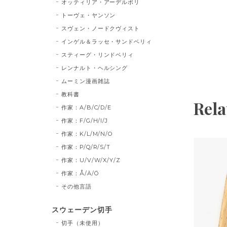
オッティリア・アーデルボリ
トーヴェ・ヤンソン
スヴェン・ノードクヴィスト
インゲル＆ラッセ・サンドベリィ
スティーグ・リンドベリィ
レンナルト・ヘルシング
ムーミン漫画雑誌
教科書
Rela
作家：A/B/C/D/E
作家：F/G/H/I/J
作家：K/L/M/N/O
作家：P/Q/R/S/T
作家：U/V/W/X/Y/Z
作家：Å/Ä/Ö
その他言語
スウェーデン切手
切手（未使用）