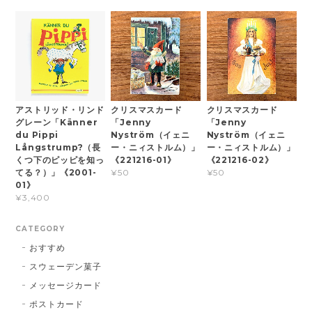
アストリッド・リンド
クリスマスカード
クリスマスカード
グレーン「Känner
「Jenny
「Jenny
du Pippi
Nyström（イェニ
Nyström（イェニ
Långstrump?（長
ー・ニィストルム）」
ー・ニィストルム）」
くつ下のピッピを知っ
《221216-01》
《221216-02》
てる？）」《2001-
¥50
¥50
01》
¥3,400
CATEGORY
おすすめ
スウェーデン菓子
メッセージカード
ポストカード