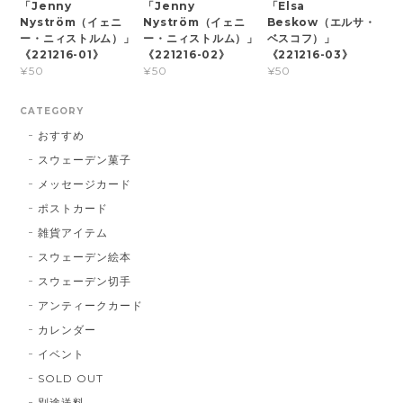
「Jenny
「Jenny
「Elsa
Nyström（イェニ
Nyström（イェニ
Beskow（エルサ・
ー・ニィストルム）」
ー・ニィストルム）」
ベスコフ）」
《221216-01》
《221216-02》
《221216-03》
¥50
¥50
¥50
CATEGORY
おすすめ
スウェーデン菓子
メッセージカード
ポストカード
雑貨アイテム
スウェーデン絵本
スウェーデン切手
アンティークカード
カレンダー
イベント
SOLD OUT
別途送料