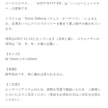
リークリスマス」、「GOTT NYTT ÅR」は「ハッピーニューイヤ
ー」の意味です。
イラストは「Tycho Ödberg（テュコ・オーデベリ）」によるも
の。足漕ぎソリにクリスマスツリーを載せて運ぶ様子が描かれてい
ます。
消印は1937.12.24となっています（日本と違い、スウェーデンの
消印は「日、月、年」の順に記載）。
【サイズ】
W 70mm x H 100mm
【状態】
経年並みです。特に傷みは見られません。
【ご注意】
ビンテージアイテムのため、状態を写真で確認いただき、ご納得い
ただいた上でご注文ください（美品をお求めの方はご注文をお控え
ください）。