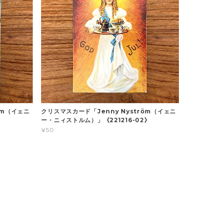
öm（イェニ
クリスマスカード「Jenny Nyström（イェニ
》
ー・ニィストルム）」《221216-02》
¥50