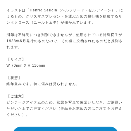
イラストは「Helfrid Selldin（ヘルフリード・セルディーン）」に
よるもの。クリスマスプレゼントを運ぶための飛行機を操縦するサ
ンタクロース（ユールトムテ）が描かれています。
消印は不鮮明につき判別できませんが、使用されている特殊切手が
1938年6月発行のものなので、その頃に投函されたものだと推測さ
れます。
【サイズ】
W 70mm X H 110mm
【状態】
経年並みです。特に傷みは見られません。
【ご注意】
ビンテージアイテムのため、状態を写真で確認いただき、ご納得い
ただいた上でご注文ください（美品をお求めの方はご注文をお控え
ください）。