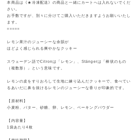
本商品は《★冷凍配送》の商品と一緒にカートへは入れないでくだ
さい。
お手数ですが、別々に分けてご購入いただきますようお願いいたし
ます。
=====
レモン果汁のジューシーな余韻が
ほどよく感じられる爽やかなクッキー
スウェーデン語でCitronは「レモン」、Stängerは「棒状のもの
（複数形）」という意味です。
レモンの皮をすりおろして生地に練り込んだクッキーで、食べてい
るあいだに鼻を抜けるレモンのジューシーな香りが印象的です。
【原材料】
小麦粉、バター、砂糖、卵、レモン、ベーキングパウダー
【内容量】
1袋あたり4枚