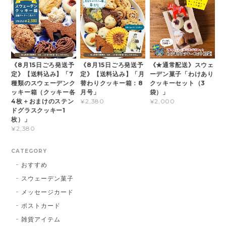
《8月15日ごろ発送予
《8月15日ごろ発送予
《★通常配送》スウェ
定》【送料込み】「7
定》【送料込み】「月
ーデン菓子「わけあり
種類のスウェーデンク
替わりクッキー箱：8
クッキーセット（3
ッキー箱（クッキー各
月号」
袋）」
4枚＋おまけのステン
¥2,380
¥2,000
ドグラスクッキー1
枚）」
¥2,380
CATEGORY
おすすめ
スウェーデン菓子
メッセージカード
ポストカード
雑貨アイテム