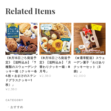
Related Items
《8月15日ごろ発送予
《8月15日ごろ発送予
《★通常配送》スウェ
定》【送料込み】「7
定》【送料込み】「月
ーデン菓子「わけあり
種類のスウェーデンク
替わりクッキー箱：8
クッキーセット（3
ッキー箱（クッキー各
月号」
袋）」
4枚＋おまけのステン
¥2,380
¥2,000
ドグラスクッキー1
枚）」
¥2,380
CATEGORY
おすすめ