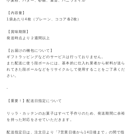
小麦粉、バター、砂糖、重曹、バニラオイル
【内容量】
1袋あたり4枚（プレーン、ココア各2枚）
【賞味期限】
発送時点より２週間以上
【お届けの梱包について】
ギフトラッピングなどのサービスは行っておりません。
また配送に使う段ボールには、基本的に仕入れ業者から材料が送ら
れてきた段ボールなどをリサイクルして使用することをご了承くだ
さい。
-
【重要！】配送日指定について
リッラ・カッテンのお菓子はすべて手作りのため、発送期間に余裕
を持った対応をさせていただきます。
配送指定日は、注文日より「7営業日後から14日後まで」の間で指