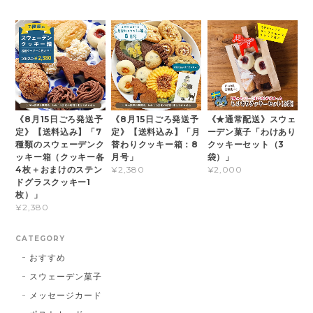
《8月15日ごろ発送予
《8月15日ごろ発送予
《★通常配送》スウェ
定》【送料込み】「7
定》【送料込み】「月
ーデン菓子「わけあり
種類のスウェーデンク
替わりクッキー箱：8
クッキーセット（3
ッキー箱（クッキー各
月号」
袋）」
4枚＋おまけのステン
¥2,380
¥2,000
ドグラスクッキー1
枚）」
¥2,380
CATEGORY
おすすめ
スウェーデン菓子
メッセージカード