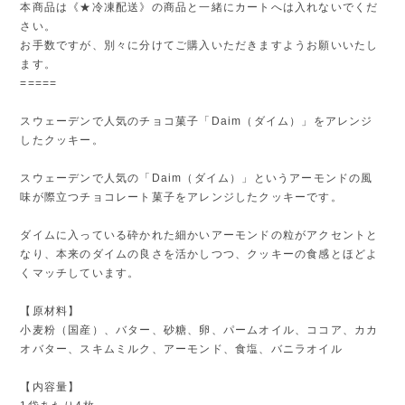
本商品は《★冷凍配送》の商品と一緒にカートへは入れないでくだ
さい。
お手数ですが、別々に分けてご購入いただきますようお願いいたし
ます。
=====
スウェーデンで人気のチョコ菓子「Daim（ダイム）」をアレンジ
したクッキー。
スウェーデンで人気の「Daim（ダイム）」というアーモンドの風
味が際立つチョコレート菓子をアレンジしたクッキーです。
ダイムに入っている砕かれた細かいアーモンドの粒がアクセントと
なり、本来のダイムの良さを活かしつつ、クッキーの食感とほどよ
くマッチしています。
【原材料】
小麦粉（国産）、バター、砂糖、卵、パームオイル、ココア、カカ
オバター、スキムミルク、アーモンド、食塩、バニラオイル
【内容量】