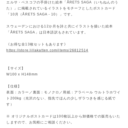
エルサ・ベスコフの手掛けた絵本「ÅRETS SAGA（いちねんのう
た）」に掲載されているイラストをモチーフとしたポストカード
「10月（ÅRETS SAGA - 10）」です。
スウェーデンにおける12か月を詩と共にイラストを描いた絵本
「ÅRETS SAGA」は日本語訳もされています。
《お得な全13枚セットもあります》
https://store.lillakatten.com/items/26812514
【サイズ】
W100 x H148mm
【仕様】
表面：カラー／裏面：モノクロ／用紙：アラベール ウルトラホワイ
ト200kg（光沢のない、指先でほんの少しザラつきを感じる紙で
す）
※ オリジナルポストカードは100枚以上から卸価格での販売もいた
しますので、お気軽にご相談ください。