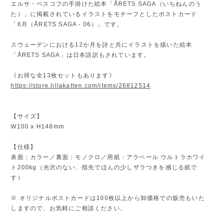
エルサ・ベスコフの手掛けた絵本「ÅRETS SAGA（いちねんのう
た）」に掲載されているイラストをモチーフとしたポストカード
「6月（ÅRETS SAGA - 06）」です。
スウェーデンにおける12か月を詩と共にイラストを描いた絵本
「ÅRETS SAGA」は日本語訳もされています。
《お得な全13枚セットもあります》
https://store.lillakatten.com/items/26812514
【サイズ】
W100 x H148mm
【仕様】
表面：カラー／裏面：モノクロ／用紙：アラベール ウルトラホワイ
ト200kg（光沢のない、指先でほんの少しザラつきを感じる紙で
す）
※ オリジナルポストカードは100枚以上から卸価格での販売もいた
しますので、お気軽にご相談ください。