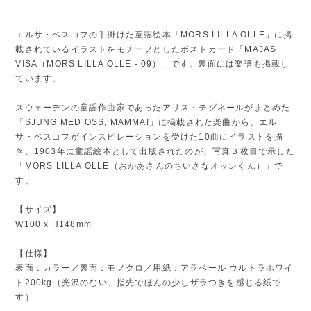
エルサ・ベスコフの手掛けた童謡絵本「MORS LILLA OLLE」に掲
載されているイラストをモチーフとしたポストカード「MAJAS
VISA（MORS LILLA OLLE - 09）」です。裏面には楽譜も掲載し
ています。
スウェーデンの童謡作曲家であったアリス・テグネールがまとめた
「SJUNG MED OSS, MAMMA!」に掲載された楽曲から、エル
サ・ベスコフがインスピレーションを受けた10曲にイラストを描
き、1903年に童謡絵本として出版されたのが、写真３枚目で示した
「MORS LILLA OLLE（おかあさんのちいさなオッレくん）」で
す。
【サイズ】
W100 x H148mm
【仕様】
表面：カラー／裏面：モノクロ／用紙：アラベール ウルトラホワイ
ト200kg（光沢のない、指先でほんの少しザラつきを感じる紙で
す）