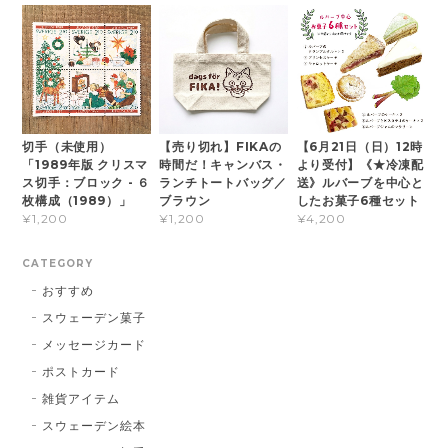
切手（未使用）
【売り切れ】FIKAの
【6月21日（日）12時
「1989年版 クリスマ
時間だ！キャンバス・
より受付】《★冷凍配
ス切手：ブロック - ６
ランチトートバッグ／
送》ルバーブを中心と
枚構成（1989）」
ブラウン
したお菓子6種セット
¥1,200
¥1,200
¥4,200
CATEGORY
おすすめ
スウェーデン菓子
メッセージカード
ポストカード
雑貨アイテム
スウェーデン絵本