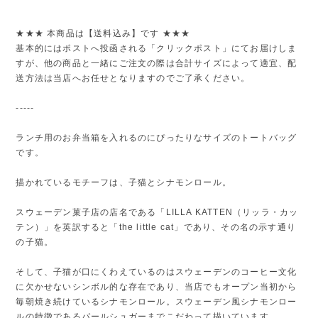
★★★ 本商品は【送料込み】です ★★★
基本的にはポストへ投函される「クリックポスト」にてお届けしま
すが、他の商品と一緒にご注文の際は合計サイズによって適宜、配
送方法は当店へお任せとなりますのでご了承ください。
-----
ランチ用のお弁当箱を入れるのにぴったりなサイズのトートバッグ
です。
描かれているモチーフは、子猫とシナモンロール。
スウェーデン菓子店の店名である「LILLA KATTEN（リッラ・カッ
テン）」を英訳すると「the little cat」であり、その名の示す通り
の子猫。
そして、子猫が口にくわえているのはスウェーデンのコーヒー文化
に欠かせないシンボル的な存在であり、当店でもオープン当初から
毎朝焼き続けているシナモンロール。スウェーデン風シナモンロー
ルの特徴であるパールシュガーまでこだわって描いています。