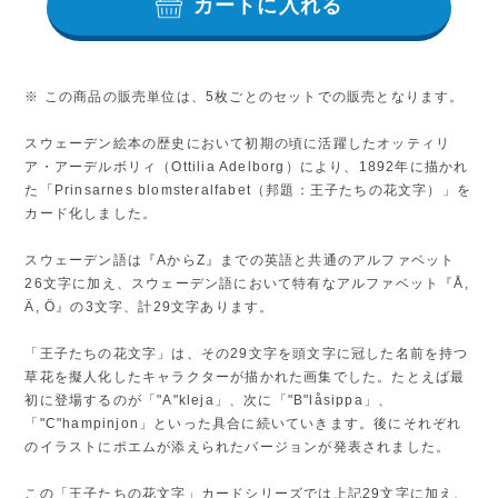
カートに入れる
※ この商品の販売単位は、5枚ごとのセットでの販売となります。
スウェーデン絵本の歴史において初期の頃に活躍したオッティリ
ア・アーデルボリィ（Ottilia Adelborg）により、1892年に描かれ
た「Prinsarnes blomsteralfabet（邦題：王子たちの花文字）」を
カード化しました。
スウェーデン語は『AからZ』までの英語と共通のアルファベット
26文字に加え、スウェーデン語において特有なアルファベット『Å,
Ä, Ö』の3文字、計29文字あります。
「王子たちの花文字」は、その29文字を頭文字に冠した名前を持つ
草花を擬人化したキャラクターが描かれた画集でした。たとえば最
初に登場するのが「"A"kleja」、次に「"B"låsippa」、
「"C"hampinjon」といった具合に続いていきます。後にそれぞれ
のイラストにポエムが添えられたバージョンが発表されました。
この「王子たちの花文字」カードシリーズでは上記29文字に加え、