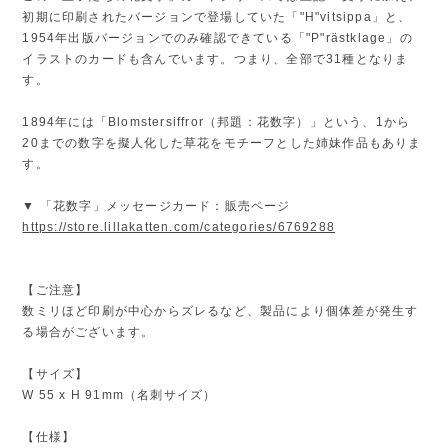
初期に印刷されたバージョンで登場していた「"H"vitsippa」と、
1954年出版バージョンでのみ確認できている「"P"rästklage」の
イラストのカードも含んでいます。つまり、全部で31種となりま
す。
1894年には「Blomstersiffror（邦題：花数字）」という、1から
20までの数字を擬人化した草花をモチーフとした姉妹作品もありま
す。
▼ 「花数字」メッセージカード：販売ページ
https://store.lillakatten.com/categories/6769288
【ご注意】
数ミリほど印刷が中心からズレるなど、製品により個体差が発生す
る場合がございます。
【サイズ】
W 55 x H 91mm（名刺サイズ）
【仕様】