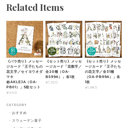
Related Items
《バラ売り》メッセー
《セット売り》メッセ
《セット売り》メッセ
ジカード「王子たちの
ージカード「花数字／
ージカード「王子たち
花文字／セイヨウオダ
全20種（OA-
の花文字／全31種
マキ
BS99A）」各1枚
（OA-PB99A）」各
@AKLEJA（OA-
1枚
¥1,320
PB01）」5枚セット
¥1,980
¥440
CATEGORY
おすすめ
スウェーデン菓子