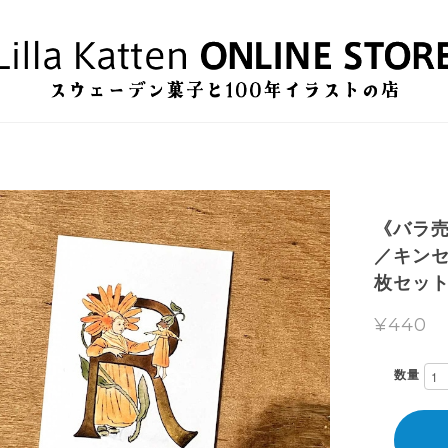
《バラ
／キンセ
枚セッ
¥440
数量