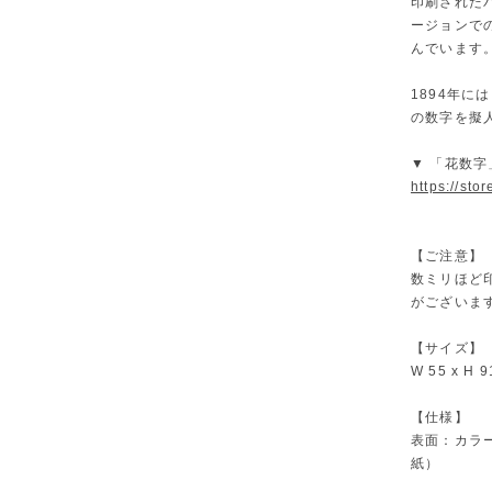
印刷されたバ
ージョンでの
んでいます
1894年には
の数字を擬
▼ 「花数
https://sto
【ご注意】
数ミリほど
がございま
【サイズ】
W 55 x 
【仕様】
表面：カラー
紙）