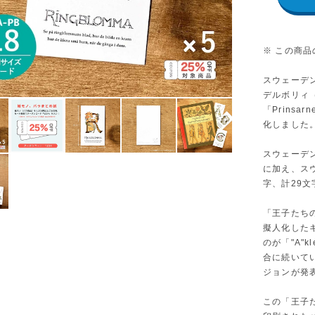
※ この商
スウェーデ
デルボリィ（O
「Prinsa
化しました
スウェーデ
に加え、スウ
字、計29
「王子たち
擬人化した
のが「"A"kl
合に続いて
ジョンが発
この「王子