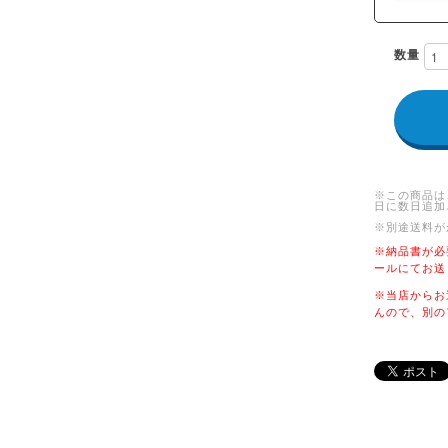
数量
※この商品は
日に数日追加
※別途送料が
※納品書が必
ールにてお送
※当店からお
んので、別の