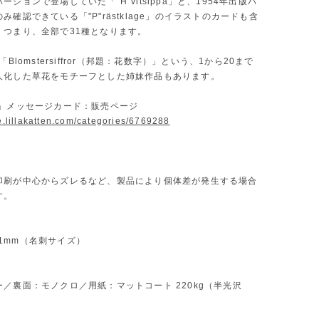
ージョンで登場していた「"H"vitsippa」と、1954年出版バ
み確認できている「"P"rästklage」のイラストのカードも含
。つまり、全部で31種となります。
「Blomstersiffror（邦題：花数字）」という、1から20まで
人化した草花をモチーフとした姉妹作品もあります。
字」メッセージカード：販売ページ
re.lillakatten.com/categories/6769288
印刷が中心からズレるなど、製品により個体差が発生する場合
す。
H 91mm（名刺サイズ）
／裏面：モノクロ／用紙：マットコート 220kg（半光沢