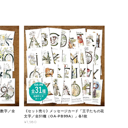
花数字／全
《セット売り》メッセージカード「王子たちの花
文字／全31種（OA-PB99A）」各1枚
¥1,980