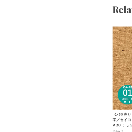
Rela
《バラ売り
字／セイヨ
PB01）」
¥440