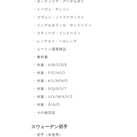
オッティリア・アーデルボリ
トーヴェ・ヤンソン
スヴェン・ノードクヴィスト
インゲル＆ラッセ・サンドベリィ
スティーグ・リンドベリィ
レンナルト・ヘルシング
ムーミン漫画雑誌
教科書
作家：A/B/C/D/E
作家：F/G/H/I/J
作家：K/L/M/N/O
作家：P/Q/R/S/T
作家：U/V/W/X/Y/Z
作家：Å/Ä/Ö
その他言語
スウェーデン切手
切手（未使用）