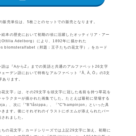
品の販売単位は、5枚ごとのセットでの販売となります。
ン絵本の歴史において初期の頃に活躍したオッティリア・アー
ttilia Adelborg）により、1892年に描かれた
rnes blomsteralfabet（邦題：王子たちの花文字）」をカード
。
ン語は『AからZ』までの英語と共通のアルファベット26文字
ェーデン語において特有なアルファベット『Å, Ä, Ö』の3文
文字あります。
の花文字」は、その29文字を頭文字に冠した名前を持つ草花を
キャラクターが描かれた画集でした。たとえば最初に登場する
eja」、次に「"B"låsippa」、「"C"hampinjon」といった具
いきます。後にそれぞれのイラストにポエムが添えられたバー
表されました。
たちの花文字」カードシリーズでは上記29文字に加え、初期に