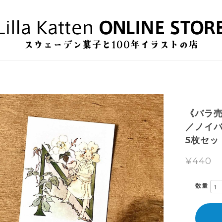
《バラ
／ノイバ
5枚セッ
¥440
数量