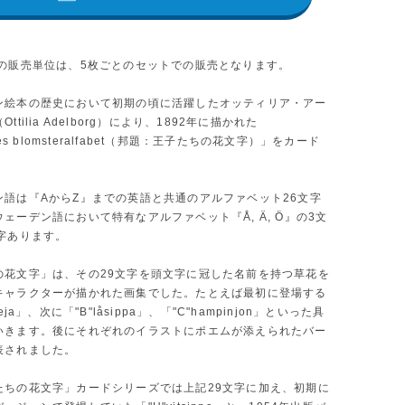
品の販売単位は、5枚ごとのセットでの販売となります。
ン絵本の歴史において初期の頃に活躍したオッティリア・アー
ttilia Adelborg）により、1892年に描かれた
rnes blomsteralfabet（邦題：王子たちの花文字）」をカード
。
ン語は『AからZ』までの英語と共通のアルファベット26文字
ェーデン語において特有なアルファベット『Å, Ä, Ö』の3文
文字あります。
の花文字」は、その29文字を頭文字に冠した名前を持つ草花を
キャラクターが描かれた画集でした。たとえば最初に登場する
eja」、次に「"B"låsippa」、「"C"hampinjon」といった具
いきます。後にそれぞれのイラストにポエムが添えられたバー
表されました。
たちの花文字」カードシリーズでは上記29文字に加え、初期に