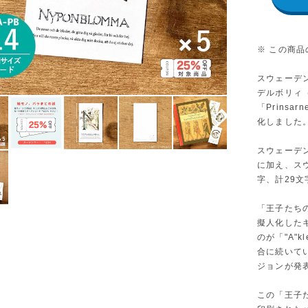
※ この商
スウェーデ
デルボリィ（O
「Prinsa
化しました
スウェーデ
に加え、スウ
字、計29
「王子たち
擬人化した
のが「"A"kl
合に続いて
ジョンが発
この「王子