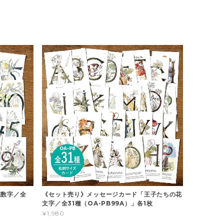
花数字／全
《セット売り》メッセージカード「王子たちの花
文字／全31種（OA-PB99A）」各1枚
¥1,980