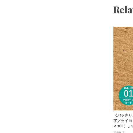
Rela
《バラ売り
字／セイヨ
PB01）」
¥440