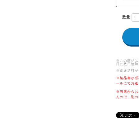
数量
※この商品は
日に数日追加
※別途送料が
※納品書が必
ールにてお送
※当店からお
んので、別の