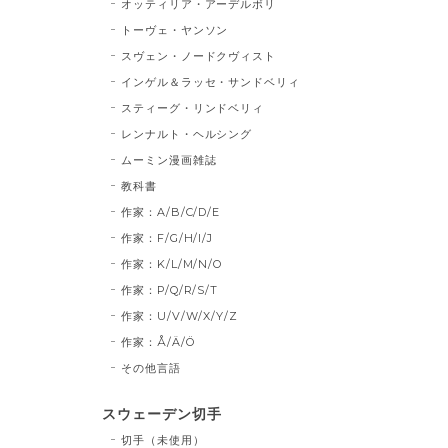
オッティリア・アーデルボリ
トーヴェ・ヤンソン
スヴェン・ノードクヴィスト
インゲル＆ラッセ・サンドベリィ
スティーグ・リンドベリィ
レンナルト・ヘルシング
ムーミン漫画雑誌
教科書
作家：A/B/C/D/E
作家：F/G/H/I/J
作家：K/L/M/N/O
作家：P/Q/R/S/T
作家：U/V/W/X/Y/Z
作家：Å/Ä/Ö
その他言語
スウェーデン切手
切手（未使用）