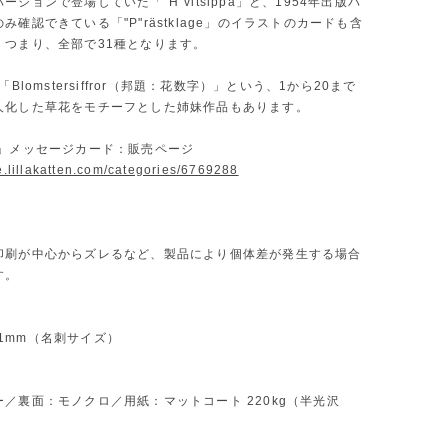
ージョンで登場していた「"H"vitsippa」と、1954年出版バ
み確認できている「"P"rästklage」のイラストのカードも含
。つまり、全部で31種となります。
「Blomstersiffror（邦題：花数字）」という、1から20まで
人化した草花をモチーフとした姉妹作品もあります。
字」メッセージカード：販売ページ
re.lillakatten.com/categories/6769288
印刷が中心からズレるなど、製品により個体差が発生する場合
す。
H 91mm（名刺サイズ）
／裏面：モノクロ／用紙：マットコート 220kg（半光沢