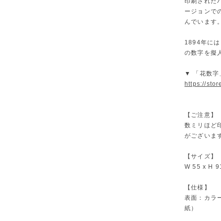
印刷されたバ
ージョンでの
んでいます
1894年には
の数字を擬
▼ 「花数
https://sto
【ご注意】
数ミリほど
がございま
【サイズ】
W 55 x 
【仕様】
表面：カラー
紙）