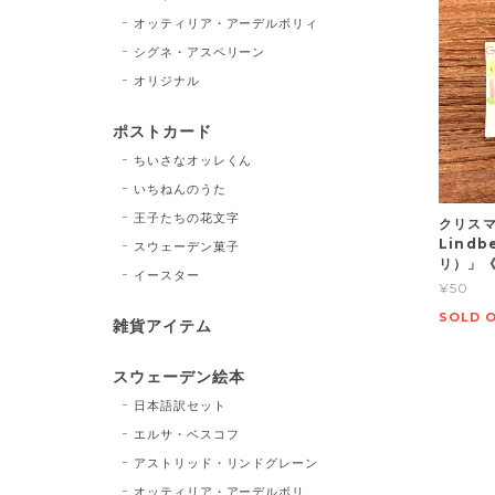
オッティリア・アーデルボリィ
シグネ・アスペリーン
オリジナル
ポストカード
ちいさなオッレくん
いちねんのうた
王子たちの花文字
クリスマ
Lind
スウェーデン菓子
リ）」《2
イースター
¥50
SOLD 
雑貨アイテム
スウェーデン絵本
日本語訳セット
エルサ・ベスコフ
アストリッド・リンドグレーン
オッティリア・アーデルボリ