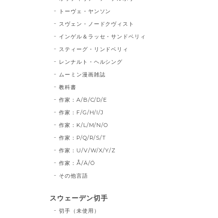
トーヴェ・ヤンソン
スヴェン・ノードクヴィスト
インゲル＆ラッセ・サンドベリィ
スティーグ・リンドベリィ
レンナルト・ヘルシング
ムーミン漫画雑誌
教科書
作家：A/B/C/D/E
作家：F/G/H/I/J
作家：K/L/M/N/O
作家：P/Q/R/S/T
作家：U/V/W/X/Y/Z
作家：Å/Ä/Ö
その他言語
スウェーデン切手
切手（未使用）